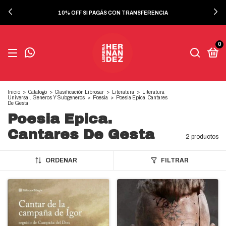
10% OFF SI PAGÁS CON TRANSFERENCIA
0
Inicio
>
Catalogo
>
Clasificación Librosar
>
Literatura
>
Literatura
Universal. Generos Y Subgeneros
>
Poesia
>
Poesia Epica. Cantares
De Gesta
Poesia Epica.
Cantares De Gesta
2 productos
ORDENAR
FILTRAR