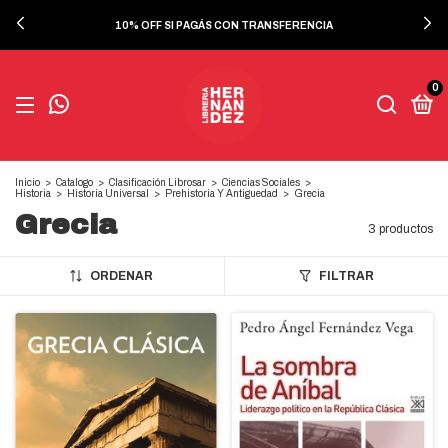
10% OFF SI PAGÁS CON TRANSFERENCIA
0
Inicio
>
Catalogo
>
Clasificación Librosar
>
Ciencias Sociales
>
Historia
>
Historia Universal
>
Prehistoria Y Antiguedad
>
Grecia
Grecia
3 productos
ORDENAR
FILTRAR