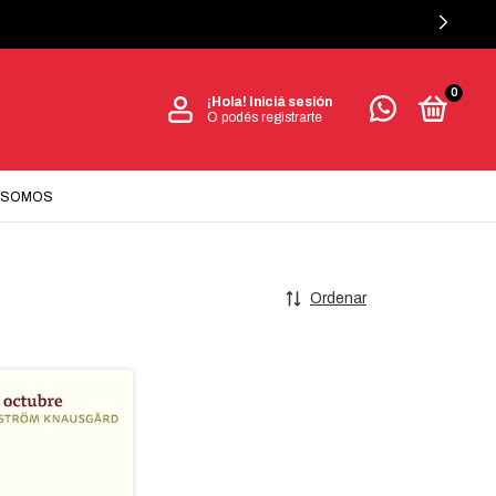
0
¡Hola!
Iniciá sesión
O podés registrarte
 SOMOS
Ordenar