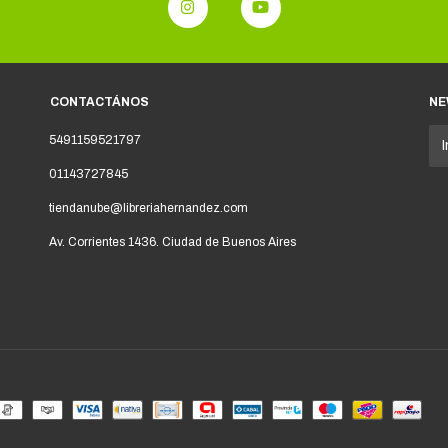
CONTACTÁNOS
NE
5491159521797
01143727845
tiendanube@libreriahernandez.com
Av. Corrientes 1436. Ciudad de Buenos Aires