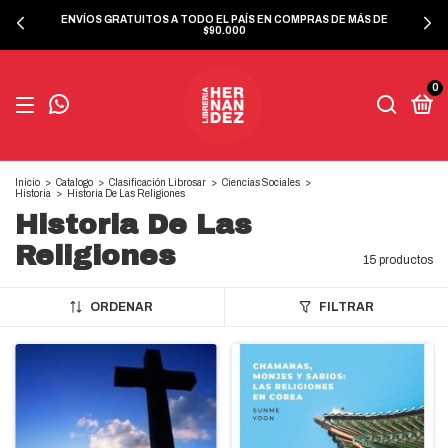
ENVÍOS GRATUITOS A TODO EL PAÍS EN COMPRAS DE MÁS DE
$90.000
0
Inicio
>
Catalogo
>
Clasificación Librosar
>
Ciencias Sociales
>
Historia
>
Historia De Las Religiones
Historia De Las
Religiones
15 productos
ORDENAR
FILTRAR