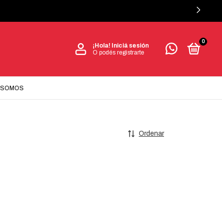
0
¡Hola!
Iniciá sesión
O podés registrarte
 SOMOS
Ordenar