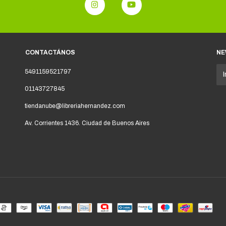
CONTACTÁNOS
NE
5491159521797
01143727845
tiendanube@libreriahernandez.com
Av. Corrientes 1436. Ciudad de Buenos Aires