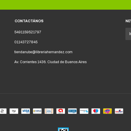
CONTACTÁNOS
NE
5491159521797
01143727845
tiendanube@libreriahernandez.com
Av. Corrientes 1436. Ciudad de Buenos Aires