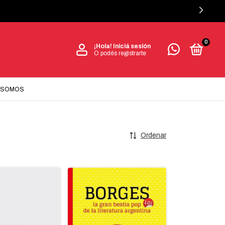
0
¡Hola!
Iniciá sesión
O podés registrarte
 SOMOS
Ordenar