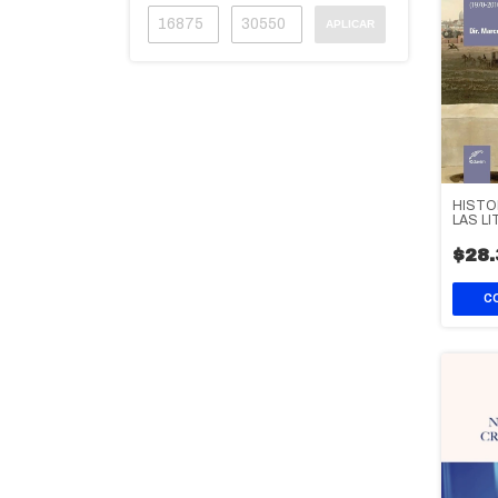
APLICAR
HISTO
LAS L
ARGEN
$28.