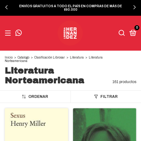
ENVÍOS GRATUITOS A TODO EL PAÍS EN COMPRAS DE MÁS DE
$90.000
0
Inicio
>
Catalogo
>
Clasificación Librosar
>
Literatura
>
Literatura
Norteamericana
Literatura
Norteamericana
161 productos
ORDENAR
FILTRAR