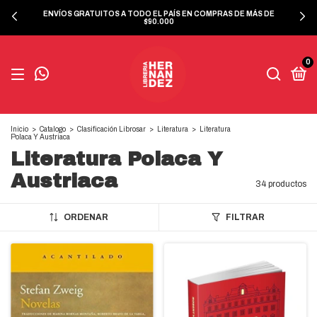
ENVÍOS GRATUITOS A TODO EL PAÍS EN COMPRAS DE MÁS DE
$90.000
0
Inicio
>
Catalogo
>
Clasificación Librosar
>
Literatura
>
Literatura
Polaca Y Austriaca
Literatura Polaca Y
Austriaca
34 productos
ORDENAR
FILTRAR