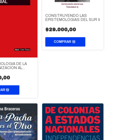
CONSTRUYENDO LAS
EPISTEMOLOGIAS DEL SUR II
$29.000,00
IOLOGIA DE LA
IZACION AL
IIMPERIALISMO
AL
0,00