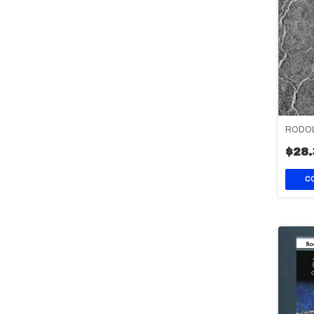
RODO
$28.