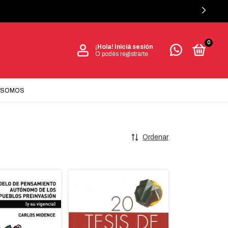
0
¡Hola!
Iniciá sesión
O podés registrarte
 SOMOS
Ordenar