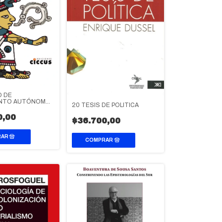
O DE
ENTO AUTÓNOMO
20 TESIS DE POLITICA
UEBLOS
IÓN
0,00
$36.700,00