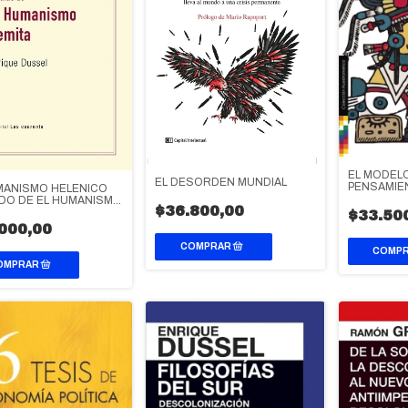
EL MODEL
EL DESORDEN MUNDIAL
PENSAMI
MANISMO HELENICO
DE LOS P
DO DE EL HUMANISMO
$36.800,00
PREINVAS
A
$33.50
000,00