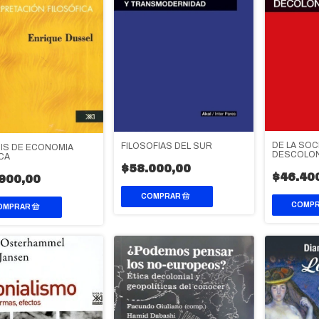
DE LA SOC
FILOSOFÍAS DEL SUR
SIS DE ECONOMIA
DESCOLON
ICA
NUEVO ANT
$58.000,00
DECOLONI
$46.40
900,00