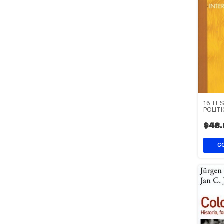
16 TE
POLIT
$48.