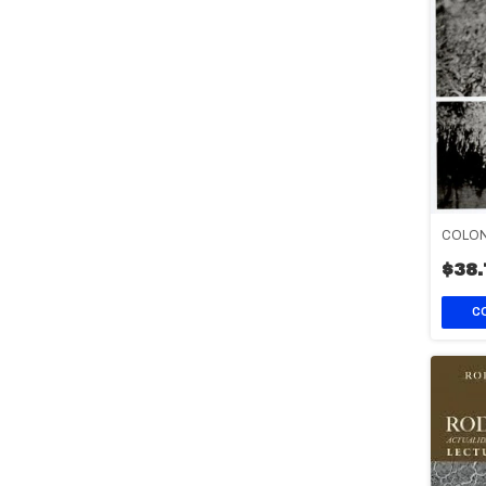
COLON
$38.