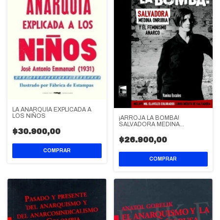
LA ANARQUÍA EXPLICADA A
LOS NIÑOS
¡ARROJA LA BOMBA!
SALVADORA MEDINA
ONRUBIA Y EL FEMINISMO
$30.900,00
ANARCO
$26.900,00