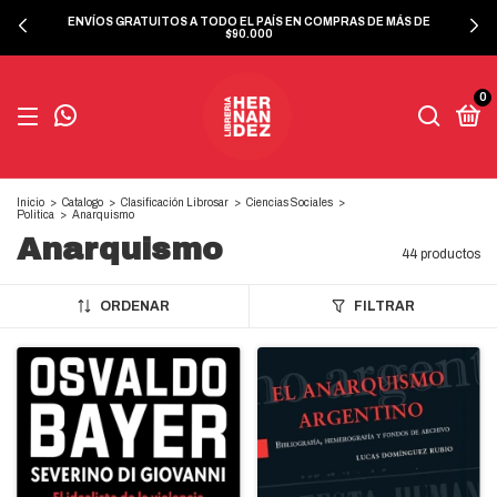
ENVÍOS GRATUITOS A TODO EL PAÍS EN COMPRAS DE MÁS DE
$90.000
0
Inicio
>
Catalogo
>
Clasificación Librosar
>
Ciencias Sociales
>
Politica
>
Anarquismo
Anarquismo
44 productos
ORDENAR
FILTRAR