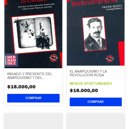
EL ANARQUISMO Y LA
PASADO Y PRESENTE DEL
REVOLUCION RUSA
ANARQUISMO Y DEL
ANARCOSINDICALISMO EN
MESA DE OPORTUNIDADES
COLOMBIA
$18.000,00
$18.000,00