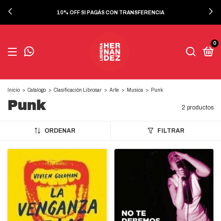
10% OFF SI PAGÁS CON TRANSFERENCIA
0
Inicio
>
Catalogo
>
Clasificación Librosar
>
Arte
>
Musica
>
Punk
Punk
2 productos
ORDENAR
FILTRAR