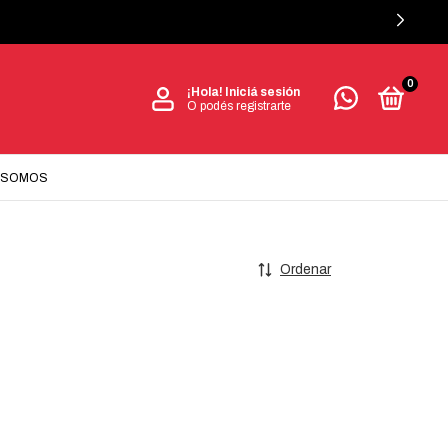
0
¡Hola!
Iniciá sesión
O podés registrarte
 SOMOS
Ordenar