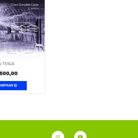
A TESLA
500,00