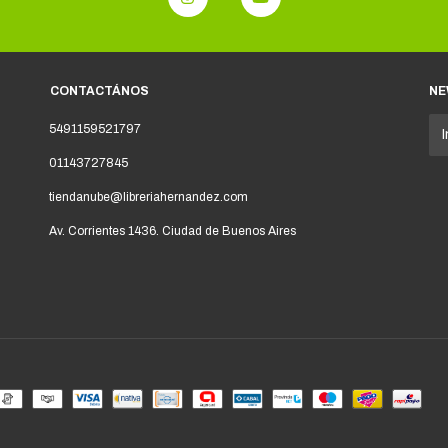
CONTACTÁNOS
NE
5491159521797
01143727845
tiendanube@libreriahernandez.com
Av. Corrientes 1436. Ciudad de Buenos Aires