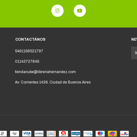
CONTACTÁNOS
NE
5491159521797
01143727845
tiendanube@libreriahernandez.com
Av. Corrientes 1436. Ciudad de Buenos Aires