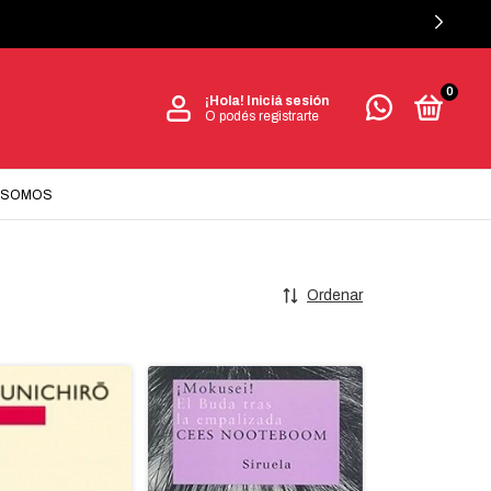
0
¡Hola!
Iniciá sesión
O podés registrarte
 SOMOS
Ordenar