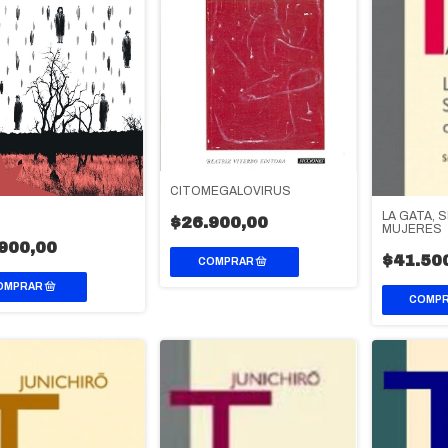
CITOMEGALOVIRUS
O
LA GATA, 
$26.900,00
MUJERES
900,00
$41.50