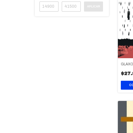
APLICAR
GLAX
$27.