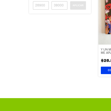
APLICAR
Y UN 
ME AP
$26.