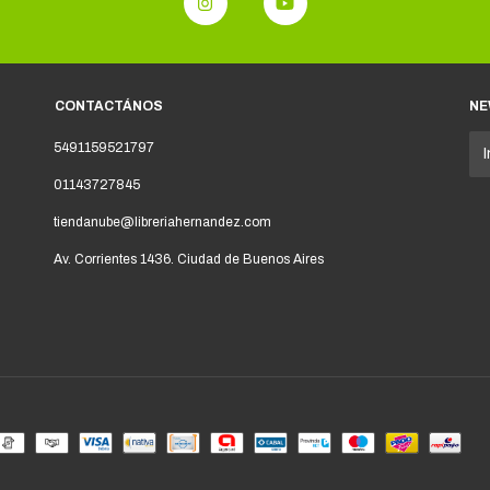
CONTACTÁNOS
NE
5491159521797
01143727845
tiendanube@libreriahernandez.com
Av. Corrientes 1436. Ciudad de Buenos Aires