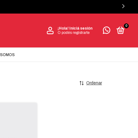
0
¡Hola!
Iniciá sesión
O podés registrarte
 SOMOS
Ordenar