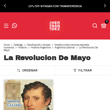
10% OFF SI PAGÁS CON TRANSFERENCIA
0
Inicio
>
Catalogo
>
Clasificación Librosar
>
breadcrumbs.ciencias-sociales-
humanas
>
Historia
>
Historia Argentina
>
Argentina Colonial
>
La Revolucion De
Mayo
La Revolucion De Mayo
ORDENAR
FILTRAR