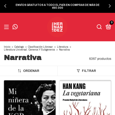
ENVÍOS GRATUITOS A TODO EL PAÍS EN COMPRAS DE MÁS DE
$90.000
0
Inicio
>
Catalogo
>
Clasificación Librosar
>
Literatura
>
Literatura Universal. Generos Y Subgeneros
>
Narrativa
Narrativa
6367 productos
ORDENAR
FILTRAR