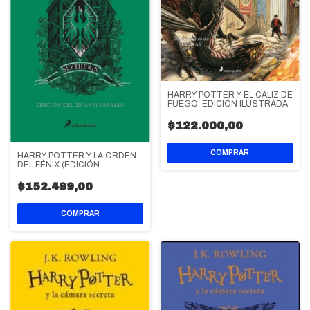
HARRY POTTER Y EL CÁLIZ DE
FUEGO. EDICIÓN ILUSTRADA
$122.000,00
HARRY POTTER Y LA ORDEN
DEL FÉNIX (EDICIÓN
SLYTHERIN DEL 20º
ANIVERSARIO)
$152.499,00