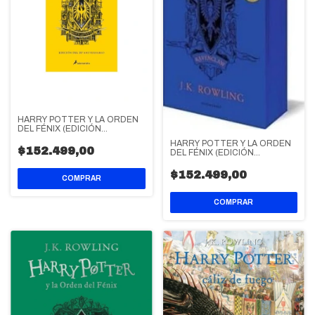
HARRY POTTER Y LA ORDEN
DEL FÉNIX (EDICIÓN
HUFFLEPUFF DEL 20º
HARRY POTTER Y LA ORDEN
ANIVERSARIO)
$152.499,00
DEL FÉNIX (EDICIÓN
RAVENCLAW DEL 20º
ANIVERSARIO)
$152.499,00