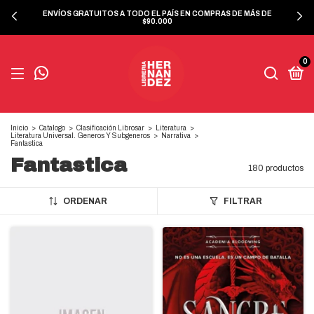
ENVÍOS GRATUITOS A TODO EL PAÍS EN COMPRAS DE MÁS DE
$90.000
0
Inicio
>
Catalogo
>
Clasificación Librosar
>
Literatura
>
Literatura Universal. Generos Y Subgeneros
>
Narrativa
>
Fantastica
Fantastica
180 productos
ORDENAR
FILTRAR