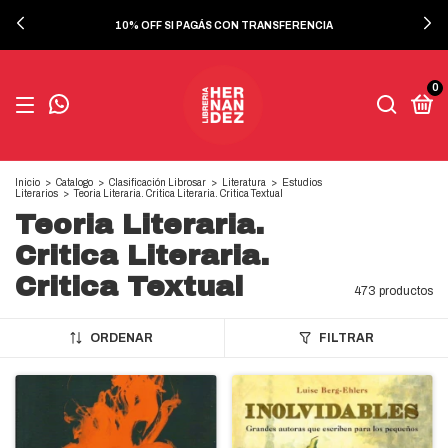
10% OFF SI PAGÁS CON TRANSFERENCIA
0
Inicio
>
Catalogo
>
Clasificación Librosar
>
Literatura
>
Estudios
Literarios
>
Teoria Literaria. Critica Literaria. Critica Textual
Teoria Literaria.
Critica Literaria.
Critica Textual
473 productos
ORDENAR
FILTRAR